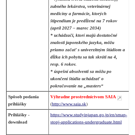
zubného lekárstva, veterinárnej
medicíny a farmácie, ktorých
štipendium je predĺžené na
7 rokov
(apríl 2027 – marec 2034)
* uchádzači, ktorí majú dostatočné
znalosti japonského jazyka, môžu
priamo začať s univerzitným štúdiom a
dĺžka ich pobytu sa tak skráti na 4,
resp. 6 rokov.
* úspešní absolventi sa môžu po
ukončení štúdia uchádzať o
pokračovanie na „masters“
Spôsob podania
Výhradne prostredníctvom SAIA
prihlášky
(
http://www.saia.sk
)
Prihlášky -
https://www.studyinjapan.go.jp/en/smap-
download
stopj-applications-undergraduate.html