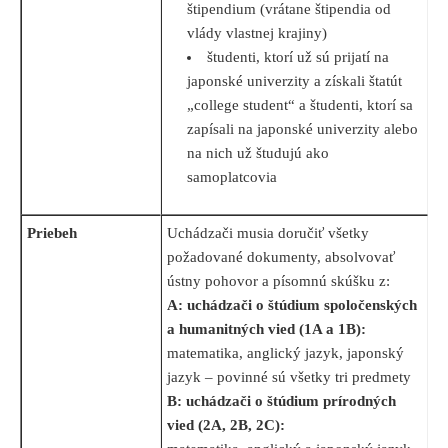
štipendium (vrátane štipendia od
vlády vlastnej krajiny)
študenti, ktorí už sú prijatí na
japonské univerzity a získali štatút
„college student“ a študenti, ktorí sa
zapísali na japonské univerzity alebo
na nich už študujú ako
samoplatcovia
Priebeh
Uchádzači musia doručiť všetky
požadované dokumenty, absolvovať
ústny pohovor a písomnú skúšku z:
A: uchádzači o štúdium spoločenských
a humanitných vied (1A a 1B):
matematika, anglický jazyk, japonský
jazyk – povinné sú všetky tri predmety
B: uchádzači o štúdium prírodných
vied (2A, 2B, 2C):