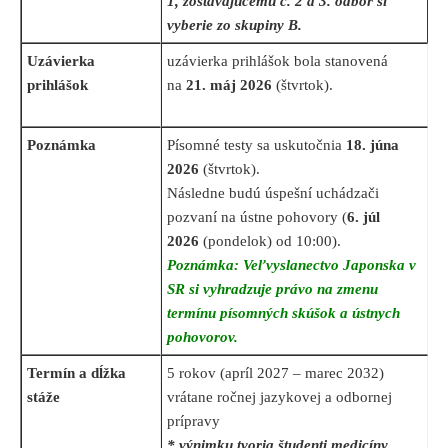
1, zostávajúcemu č. 2 a 3. odbor si
vyberie zo skupiny B.
Uzávierka
uzávierka prihlášok bola stanovená
prihlášok
na
21. máj 2026
(štvrtok).
Poznámka
Písomné testy sa uskutočnia
18. júna
2026
(štvrtok).
Následne budú úspešní uchádzači
pozvaní na ústne pohovory
(
6
. júl
2026
(pondelok) od 10:00)
.
Poznámka: Veľvyslanectvo Japonska v
SR si vyhradzuje právo na zmenu
termínu písomných skúšok a ústnych
pohovorov.
Termín a dĺžka
5 rokov (apríl 2027 – marec 2032)
stáže
vrátane ročnej jazykovej a odbornej
prípravy
* výnimku tvoria študenti medicíny,