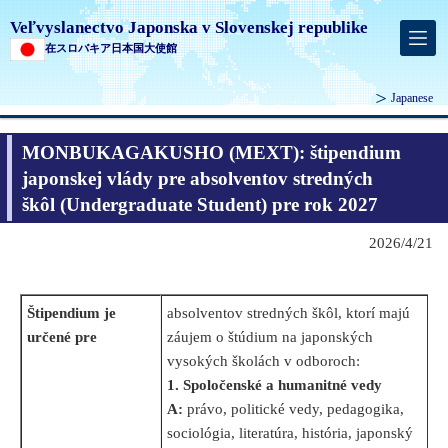
Veľvyslanectvo Japonska v Slovenskej republike
在スロバキア日本国大使館
Japanese
MONBUKAGAKUSHO (MEXT): štipendium
japonskej vlády pre absolventov stredných
škôl (Undergraduate Student) pre rok 2027
2026/4/21
Štipendium je
absolventov stredných škôl, ktorí majú
určené pre
záujem o štúdium na japonských
vysokých školách v odboroch:
1. Spoločenské a humanitné vedy
A:
právo, politické vedy, pedagogika,
sociológia, literatúra, história, japonský