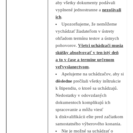
aby všetky dokumenty podávali
vyplnené jednostranne a
nezošívali
ich
.
Upozorňujeme, že nemôžeme
vychádzať žiadateľom v ústrety
ohľadom termínu testov a ústnych
pohovorov.
Všetci uchádzači musia
skúšky absolvovať v ten istý deň
a to v čase a termíne určenom
veľvyslanectvom
.
Apelujeme na uchádzačov, aby si
dôsledne
prečítali všetky inštrukcie
k štipendiu, o ktoré sa uchádzajú.
Nedostatky v odovzdaných
dokumentoch komplikujú ich
spracovanie a môžu viesť
k diskvalifikácii ešte pred začiatkom
samostatného výberového konania.
Nie je možné sa uchádzať o