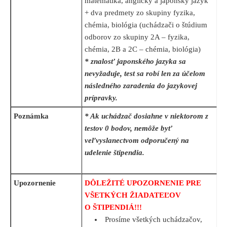
matematika, anglický a japonský jazyk
+ dva predmety zo skupiny fyzika,
chémia, biológia (uchádzači o štúdium
odborov zo skupiny 2A – fyzika,
chémia, 2B a 2C – chémia, biológia)
* znalosť japonského jazyka sa
nevyžaduje, test sa robí len za účelom
následného zaradenia do jazykovej
prípravky.
Poznámka
* Ak uchádzač dosiahne v niektorom z
testov 0 bodov, nemôže byť
veľvyslanectvom odporučený na
udelenie štipendia.
Upozornenie
DÔLEŽITÉ UPOZORNENIE PRE
VŠETKÝCH ŽIADATEĽOV
O ŠTIPENDIÁ!!!
Prosíme všetkých uchádzačov,