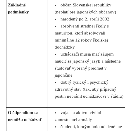
Základné
občan Slovenskej republiky
podmienky
(neplatí pre japonských občanov)
narodený po 2. apríli 2002
absolventi strednej školy s
maturitou, ktorí absolvovali
minimálne 12 rokov školskej
dochádzky
uchádzači musia mať záujem
naučiť sa japonský jazyk a následne
študovať vybraný predmet v
japončine
dobrý fyzický i psychický
zdravotný stav (tak, aby prípadný
postih nebránil uchádzačovi v štúdiu)
O štipendium sa
vojaci a aktívni civilní
nemôžu uchádzať
zamestnanci armády
študenti, ktorým bolo udelené iné