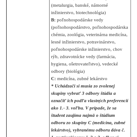
(metalurgia, banské, námorné
inžinierstvo, biotechnológia)
B:
poľnohospodárske vedy
(poľnohospodárstvo, poľnohospodárska
chémia, zoológia, veterinárna medicína,
lesné inžinierstvo, potravinárstvo,
poľnohospodárske inžinierstvo, chov
rýb, zdravotnícke vedy (farmácia,
hygiena, ošetrovateľstvo), vedecké
odbory (biológia)
C:
medicína, zubné lekárstvo
* Uchádzači si musia zo zvolenej
skupiny vybrať 3 odbory štúdia a
označiť ich podľa vlastných preferencií
ako 1.- 3. voľbu. V prípade, že sa
študent zaujíma najmä o štúdium
odboru zo skupiny C (medicína, zubné
lekárstvo), vybranému odboru dáva č.